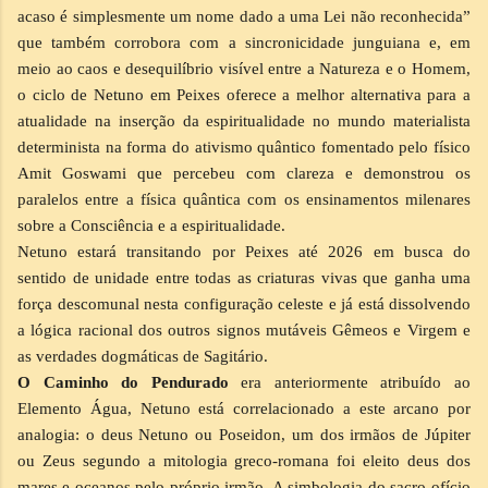
acaso é simplesmente um nome dado a uma Lei não reconhecida”
que também corrobora com a sincronicidade junguiana e, em
meio ao caos e desequilíbrio visível entre a Natureza e o Homem,
o ciclo de Netuno em Peixes oferece a melhor alternativa para a
atualidade na inserção da espiritualidade no mundo materialista
determinista na forma do ativismo quântico fomentado pelo físico
Amit Goswami que percebeu com clareza e demonstrou os
paralelos entre a física quântica com os ensinamentos milenares
sobre a Consciência e a espiritualidade.
Netuno estará transitando por Peixes até 2026 em busca do
sentido de unidade entre todas as criaturas vivas que ganha uma
força descomunal nesta configuração celeste e já está dissolvendo
a lógica racional dos outros signos mutáveis Gêmeos e Virgem e
as verdades dogmáticas de Sagitário.
O Caminho do Pendurado
era anteriormente atribuído ao
Elemento Água, Netuno está correlacionado a este arcano por
analogia: o deus Netuno ou Poseidon, um dos irmãos de Júpiter
ou Zeus segundo a mitologia greco-romana foi eleito deus dos
mares e oceanos pelo próprio irmão. A simbologia do sacro-ofício