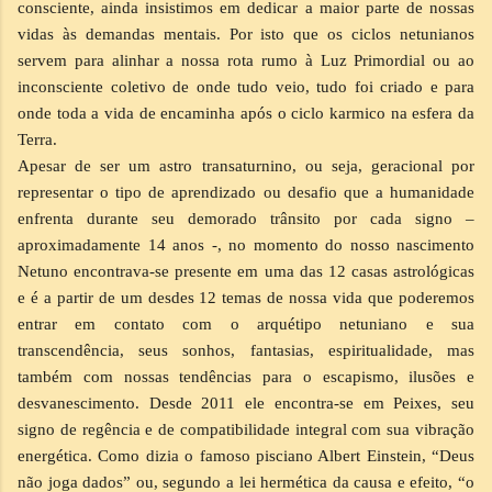
consciente, ainda insistimos em dedicar a maior parte de nossas
vidas às demandas mentais. Por isto que os ciclos netunianos
servem para alinhar a nossa rota rumo à Luz Primordial ou ao
inconsciente coletivo de onde tudo veio, tudo foi criado e para
onde toda a vida de encaminha após o ciclo karmico na esfera da
Terra.
Apesar de ser um astro transaturnino, ou seja, geracional por
representar o tipo de aprendizado ou desafio que a humanidade
enfrenta durante seu demorado trânsito por cada signo –
aproximadamente 14 anos -, no momento do nosso nascimento
Netuno encontrava-se presente em uma das 12 casas astrológicas
e é a partir de um desdes 12 temas de nossa vida que poderemos
entrar em contato com o arquétipo netuniano e sua
transcendência, seus sonhos, fantasias, espiritualidade, mas
também com nossas tendências para o escapismo, ilusões e
desvanescimento. Desde 2011 ele encontra-se em Peixes, seu
signo de regência e de compatibilidade integral com sua vibração
energética. Como dizia o famoso pisciano Albert Einstein, “Deus
não joga dados” ou, segundo a lei hermética da causa e efeito, “o