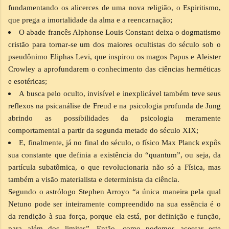
fundamentando os alicerces de uma nova religião, o Espiritismo,
que prega a imortalidade da alma e a reencarnação;
O abade francês Alphonse Louis Constant deixa o dogmatismo
cristão para tornar-se um dos maiores ocultistas do século sob o
pseudônimo Eliphas Levi, que inspirou os magos Papus e Aleister
Crowley a aprofundarem o conhecimento das ciências herméticas
e esotéricas;
A busca pelo oculto, invisível e inexplicável também teve seus
reflexos na psicanálise de Freud e na psicologia profunda de Jung
abrindo as possibilidades da psicologia meramente
comportamental a partir da segunda metade do século XIX;
E, finalmente, já no final do século, o físico Max Planck expôs
sua constante que definia a existência do “quantum”, ou seja, da
partícula subatômica, o que revolucionaria não só a Física, mas
também a visão materialista e determinista da ciência.
Segundo o astrólogo Stephen Arroyo “a única maneira pela qual
Netuno pode ser inteiramente compreendido na sua essência é o
da rendição à sua força, porque ela está, por definição e função,
para além dos limites”. Então, como podemos acessar este