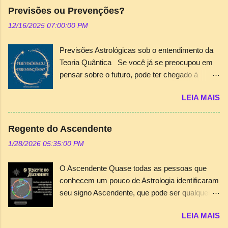
Portanto, o consultor das áreas esotéricas, seja
Previsões ou Prevenções?
astrólogo, tarólogo ou numerólogo, deve
12/16/2025 07:00:00 PM
dedicar-se com o devido conhecimento, além
da visão subjetiva e intuitiva inerente ao mundo
Previsões Astrológicas sob o entendimento da
espiritual em seu atendimento. A cartomancia
Teoria Quântica Se você já se preocupou em
nem sempre é suficiente para gerar esta
pensar sobre o futuro, pode ter chegado à
“chave” e provocar a dissolução dos problemas
conclusão que existe um destino ou uma
e anseios do consulente. A utilização conjunta
LEIA MAIS
missão. Mas, pensou sobre o destino como
do Tarot e do mapa astrológico, principalmente,
predeterminado? Acredita que escolhe este
desvenda caminhos muitas vezes
destino a cada momento de vida ou existem
surpreendentes e catárticos. É comum, pelo
Regente do Ascendente
“forças” que o direcionam? São questões
menos nos meus atendimentos, ocorrer uma
1/28/2026 05:35:00 PM
difíceis de serem respondidas de maneira
sincronicidade muito interessante na análise
simples e direta. Acreditar em um destino
conjunta entre trânsitos planetários e os
O Ascendente Quase todas as pessoas que
traçado previamente diminui a possibilidade de
arcanos menores do Tarot de Crowley como
conhecem um pouco de Astrologia identificaram
se fazer escolhas. Quando W. Heisenberg
este exemplo da figura acima. O mago e profeta
seu signo Ascendente, que pode ser qualquer
descobriu os princípios da incerteza no
da Era de Aquário, Aleister Crowley dedicou a
um dos doze signos, dependendo unicamente
comportamento de partículas quânticas, ele
cada arcano...
LEIA MAIS
do horário de nascimento. O signo Ascendente,
lançou uma teoria incômoda para o mundo: a