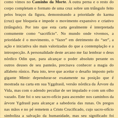
como vimos no
Caminho da Morte
. A outra perna e o resto do
corpo completam o formato de uma cruz sobre um triângulo feito
pelos braços da figura, demonstrando a prioridade do karma
(cruz) que bloqueia e impede o movimento expansivo e criativo
(triângulo). Por isto que esta carta geralmente é interpretada
comumente como “sacrifício”. No mundo onde vivemos, a
prioridade é o movimento, o “fazer” em detrimento do “ser”, a
ação e iniciativa são mais valorizadas do que a contemplação e a
introspecção. A personalidade deste arcano me faz lembrar o deus
nórdico Odin que, para alcançar o poder absoluto perante os
outros deuses de seu panteão, precisava conhecer a magia do
alfabeto rúnico. Para isto, teve que aceitar o desafio imposto pelo
gigante Mimir: dependurar-se exatamente na posição que é
mostrada na carta em sua Yggdrasil, versão nórdica da Árvore da
Vida, mas com o adendo peculiar de ser impalado e com um olho
vazado. Este foi o seu sacro-ofício para ascender nos caminhos da
árvore Ygdrasil para alcançar a sabedoria das runas. Os pregos
nas mãos e no pé remetem a Cristo Crucificado, cujo sacro-ofício
simboliza a salvação da humanidade, mas seu significado foi