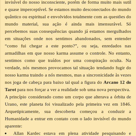
invisível do nosso inconsciente, porém de forma muito mais sutil
e quase imperceptível. Se estamos muito desconectados do mundo
quântico ou espiritual e envolvidos totalmente com as questões do
mundo material, sua ação é ainda mais imensurável. Só
percebemos suas consequências quando já estamos mergulhados
em situações onde nos sentimos abandonados, sem entender
“como fui chegar a este ponto?”, ou seja, enredados nas
armadilhas em que nosso karma assume o controle. No entanto,
sentimos como que traídos por uma conspiração oculta. Na
verdade, nós mesmos provocamos tal situação tendando fugir do
nosso karma traindo a nós mesmos, mas a sincronicidade às vezes
nos joga de cabeça para baixo tal qual a figura do
Arcano 12 do
Tarot
para nos forçar a ver a realidade sob uma nova perspectiva.
A princípio considerado como um corpo que alterava a órbita de
Urano, este planeta foi visualizado pela primeira vez em 1846.
Arquetipicamente, sua descoberta começou a conduzir a
Humanidade a entrar em contato com o lado invisível do mundo
aparente:
Allan Kardec estava em plena atividade pesquisando e