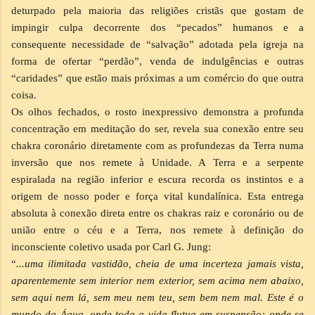
deturpado pela maioria das religiões cristãs que gostam de
impingir culpa decorrente dos “pecados” humanos e a
consequente necessidade de “salvação” adotada pela igreja na
forma de ofertar “perdão”, venda de indulgências e outras
“caridades” que estão mais próximas a um comércio do que outra
coisa.
Os olhos fechados, o rosto inexpressivo demonstra a profunda
concentração em meditação do ser, revela sua conexão entre seu
chakra coronário diretamente com as profundezas da Terra numa
inversão que nos remete à Unidade. A Terra e a serpente
espiralada na região inferior e escura recorda os instintos e a
origem de nosso poder e força vital kundalínica. Esta entrega
absoluta à conexão direta entre os chakras raiz e coronário ou de
união entre o céu e a Terra, nos remete à definição do
inconsciente coletivo usada por Carl G. Jung:
“
...uma ilimitada vastidão, cheia de uma incerteza jamais vista,
aparentemente sem interior nem exterior, sem acima nem abaixo,
sem aqui nem lá, sem meu nem teu, sem bem nem mal. Este é o
mundo da Água, onde toda a vida flutua em suspensão; onde se