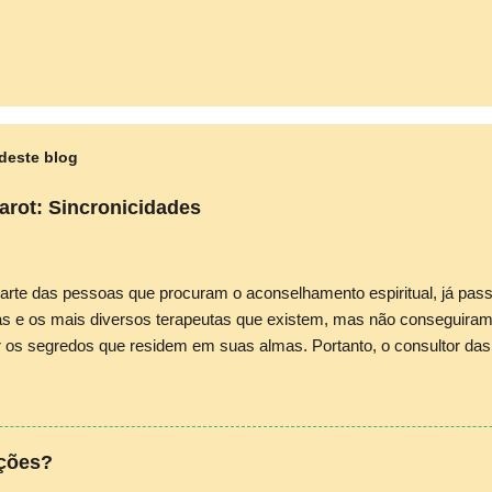
deste blog
arot: Sincronicidades
arte das pessoas que procuram o aconselhamento espiritual, já pas
ras e os mais diversos terapeutas que existem, mas não conseguiram
r os segredos que residem em suas almas. Portanto, o consultor das 
, tarólogo ou numerólogo, deve dedicar-se com o devido conheciment
va inerente ao mundo espiritual em seu atendimento. A cartomancia n
a “chave” e provocar a dissolução dos problemas e anseios do consul
 e do mapa astrológico, principalmente, desvenda caminhos muitas v
nções?
os. É comum, pelo menos nos meus atendimentos, ocorrer uma sincr