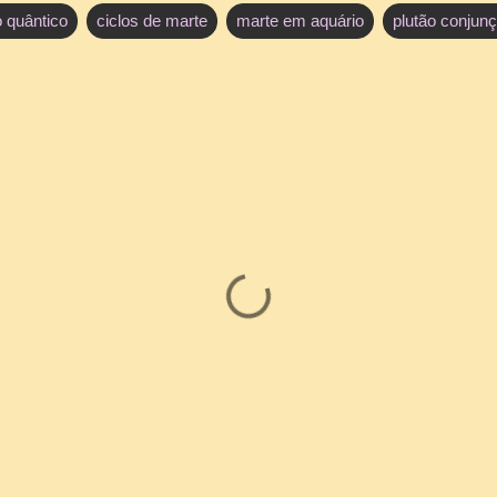
o quântico
ciclos de marte
marte em aquário
plutão conjun