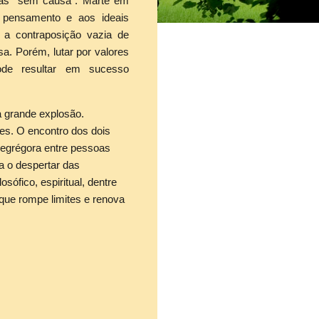
 as “sem causa”. Marte em
o pensamento e aos ideais
 a contraposição vazia de
sa. Porém, lutar por valores
pode resultar em sucesso
a grande explosão.
es. O encontro dos dois
 egrégora entre pessoas
ia o despertar das
ófico, espiritual, dentre
que rompe limites e renova