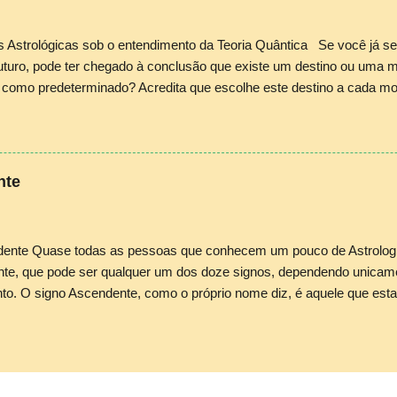
nte na análise conjunta entre trânsitos planetários e os arcanos men
 exemplo da figura acima. O mago e profeta da Era de Aquário, Alei
s Astrológicas sob o entendimento da Teoria Quântica Se você já 
no...
futuro, pode ter chegado à conclusão que existe um destino ou uma 
o como predeterminado? Acredita que escolhe este destino a cada m
que o direcionam? São questões difíceis de serem respondidas de ma
 em um destino traçado previamente diminui a possibilidade de se f
g descobriu os princípios da incerteza no comportamento de partícu
ia incômoda para o mundo: a parte da matéria que também se comp
nte
, portanto, da observação. A partir deste momento, tivemos que admi
bilidades, pois tudo é constituído pela sutilidade subatômica. Portan
 as possibilidades em algo real quando as observamos conscientemen
ente Quase todas as pessoas que conhecem um pouco de Astrologia
te, que pode ser qualquer um dos doze signos, dependendo unicame
to. O signo Ascendente, como o próprio nome diz, é aquele que est
 no momento do nascimento. Seu significado astrológico é relevante 
de “portal” ou “membrana” com a qual trocamos energias, informaçõ
 nos cercam. Portanto, ajustar e filtrar os dados que recebemos e 
ia para nosso equilíbrio físico, emocional, mental e energético. Par