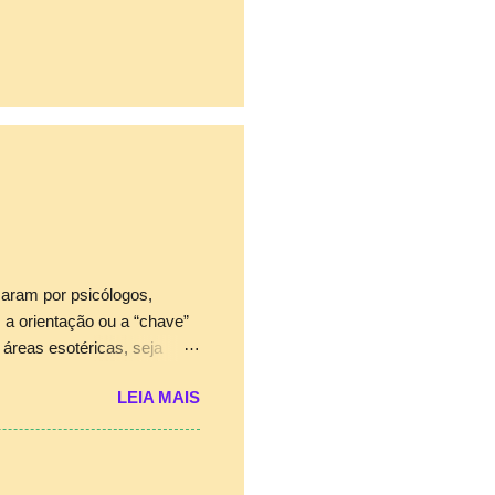
saram por psicólogos,
 a orientação ou a “chave”
áreas esotéricas, seja
o, além da visão subjetiva
LEIA MAIS
em sempre é suficiente para
ente. A utilização conjunta
ezes surpreendentes e
onicidade muito