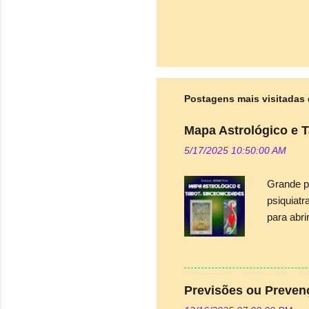
Postagens mais visitadas 
Mapa Astrológico e T
5/17/2025 10:50:00 AM
Grande p
psiquiat
para abri
astrólogo
e intuiti
gerar est
do Tarot
Previsões ou Preve
catártic