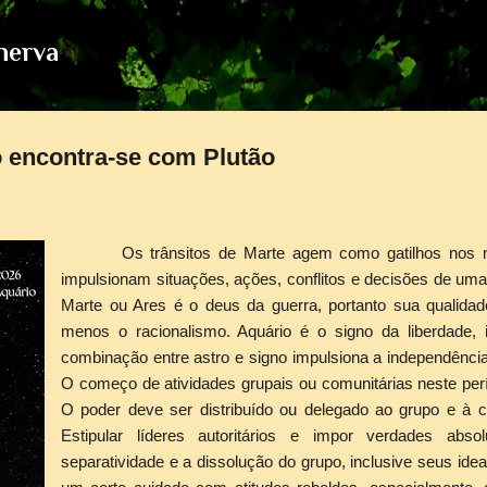
Pular para o conteúdo principal
nerva
 encontra-se com Plutão
Os trânsitos de Marte agem como gatilhos nos 
impulsionam situações, ações, conflitos e decisões de uma 
Marte ou Ares é o deus da guerra, portanto sua qualidad
menos o racionalismo. Aquário é o signo da liberdade, i
combinação entre astro e signo impulsiona a independênci
O começo de atividades grupais ou comunitárias neste per
O poder deve ser distribuído ou delegado ao grupo e à
Estipular líderes autoritários e impor verdades absol
separatividade e a dissolução do grupo, inclusive seus ide