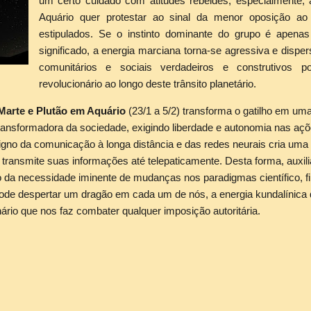
um certo cuidado com atitudes rebeldes, especialmente,
Aquário quer protestar ao sinal da menor oposição a
estipulados. Se o instinto dominante do grupo é apenas
significado, a energia marciana torna-se agressiva e disper
comunitários e sociais verdadeiros e construtivos 
revolucionário ao longo deste trânsito planetário.
Marte e Plutão em Aquário
(23/1 a 5/2) transforma o gatilho em um
transformadora da sociedade, exigindo liberdade e autonomia nas açõ
igno da comunicação à longa distância e das redes neurais cria uma
e transmite suas informações até telepaticamente. Desta forma, auxil
da necessidade iminente de mudanças nos paradigmas científico, filos
pode despertar um dragão em cada um de nós, a energia kundalínica 
onário que nos faz combater qualquer imposição autoritária.