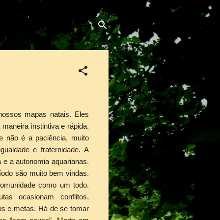
nossos mapas natais. Eles
maneira instintiva e rápida.
e não é a paciência, muito
gualdade e fraternidade. A
a e a autonomia aquarianas.
íodo são muito bem vindas.
 comunidade como um todo.
utas ocasionam conflitos,
ais e metas. Há de se tomar