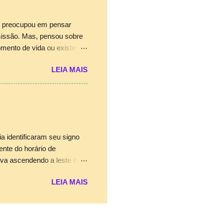
ores do Tarot de Crowley
ster Crowley dedicou a
se preocupou em pensar
missão. Mas, pensou sobre
omento de vida ou existem
neira simples e direta.
LEIA MAIS
azer escolhas. Quando W.
las quânticas, ele lançou
orta como onda depende da
tir que tudo à nossa volta
to, temos a responsabilidade
te. Se acredi...
 identificaram seu signo
nte do horário de
ava ascendendo a leste no
por se tratar de uma
LEIA MAIS
es e impressões com tudo e
transmitimos é de suma
a entender melhor o seu