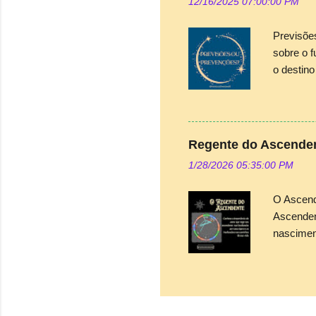
12/16/2025 07:00:00 PM
interessa
como este
Previsõe
cada arca
sobre o 
o destin
“forças” 
Acreditar
Heisenber
uma teor
Regente do Ascende
medição e
1/28/2026 05:35:00 PM
são possi
de tornar
O Ascend
Ascenden
nascimen
horizonte
espécie 
todos que
importânc