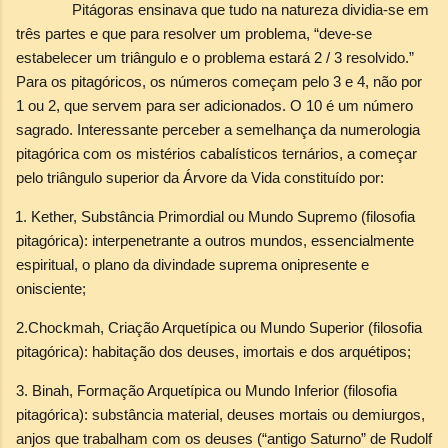
Pitágoras ensinava que tudo na natureza dividia-se em
três partes e que para resolver um problema, “deve-se
estabelecer um triângulo e o problema estará 2 / 3 resolvido.”
Para os pitagóricos, os números começam pelo 3 e 4, não por
1 ou 2, que servem para ser adicionados. O 10 é um número
sagrado. Interessante perceber a semelhança da numerologia
pitagórica com os mistérios cabalísticos ternários, a começar
pelo triângulo superior da Árvore da Vida constituído por:
1. Kether, Substância Primordial ou Mundo Supremo (filosofia
pitagórica): interpenetrante a outros mundos, essencialmente
espiritual, o plano da divindade suprema onipresente e
onisciente;
2.Chockmah, Criação Arquetípica ou Mundo Superior (filosofia
pitagórica): habitação dos deuses, imortais e dos arquétipos;
3. Binah, Formação Arquetípica ou Mundo Inferior (filosofia
pitagórica): substância material, deuses mortais ou demiurgos,
anjos que trabalham com os deuses (“antigo Saturno” de Rudolf