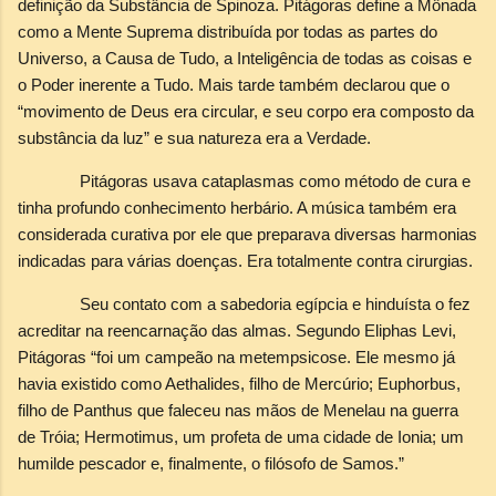
definição da Substância de Spinoza. Pitágoras define a Mônada
como a Mente Suprema distribuída por todas as partes do
Universo, a Causa de Tudo, a Inteligência de todas as coisas e
o Poder inerente a Tudo. Mais tarde também declarou que o
“movimento de Deus era circular, e seu corpo era composto da
substância da luz” e sua natureza era a Verdade.
Pitágoras usava cataplasmas como método de cura e
tinha profundo conhecimento herbário. A música também era
considerada curativa por ele que preparava diversas harmonias
indicadas para várias doenças. Era totalmente contra cirurgias.
Seu contato com a sabedoria egípcia e hinduísta o fez
acreditar na reencarnação das almas. Segundo Eliphas Levi,
Pitágoras “foi um campeão na metempsicose. Ele mesmo já
havia existido como Aethalides, filho de Mercúrio; Euphorbus,
filho de Panthus que faleceu nas mãos de Menelau na guerra
de Tróia; Hermotimus, um profeta de uma cidade de Ionia; um
humilde pescador e, finalmente, o filósofo de Samos.”