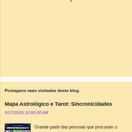
i
o
s
Postagens mais visitadas deste blog
Mapa Astrológico e Tarot: Sincronicidades
5/17/2025 10:50:00 AM
Grande parte das pessoas que procuram o