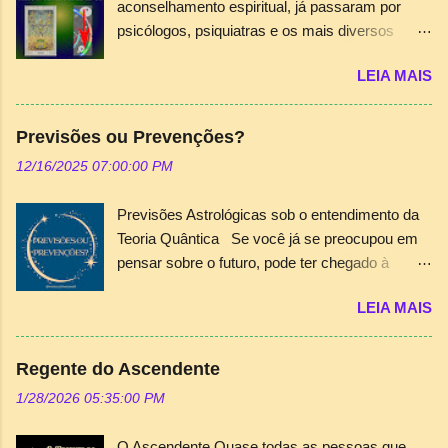
aconselhamento espiritual, já passaram por
psicólogos, psiquiatras e os mais diversos
terapeutas que existem, mas não conseguiram
LEIA MAIS
a orientação ou a “chave” para abrir os
segredos que residem em suas almas.
Portanto, o consultor das áreas esotéricas, seja
Previsões ou Prevenções?
astrólogo, tarólogo ou numerólogo, deve
12/16/2025 07:00:00 PM
dedicar-se com o devido conhecimento, além
da visão subjetiva e intuitiva inerente ao mundo
Previsões Astrológicas sob o entendimento da
espiritual em seu atendimento. A cartomancia
Teoria Quântica Se você já se preocupou em
nem sempre é suficiente para gerar esta
pensar sobre o futuro, pode ter chegado à
“chave” e provocar a dissolução dos problemas
conclusão que existe um destino ou uma
e anseios do consulente. A utilização conjunta
LEIA MAIS
missão. Mas, pensou sobre o destino como
do Tarot e do mapa astrológico, principalmente,
predeterminado? Acredita que escolhe este
desvenda caminhos muitas vezes
destino a cada momento de vida ou existem
surpreendentes e catárticos. É comum, pelo
Regente do Ascendente
“forças” que o direcionam? São questões
menos nos meus atendimentos, ocorrer uma
1/28/2026 05:35:00 PM
difíceis de serem respondidas de maneira
sincronicidade muito interessante na análise
simples e direta. Acreditar em um destino
conjunta entre trânsitos planetários e os
O Ascendente Quase todas as pessoas que