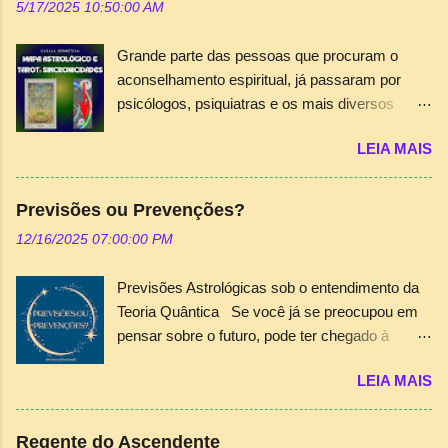
5/17/2025 10:50:00 AM
Grande parte das pessoas que procuram o
aconselhamento espiritual, já passaram por
psicólogos, psiquiatras e os mais diversos
terapeutas que existem, mas não conseguiram
LEIA MAIS
a orientação ou a “chave” para abrir os
segredos que residem em suas almas.
Portanto, o consultor das áreas esotéricas, seja
Previsões ou Prevenções?
astrólogo, tarólogo ou numerólogo, deve
12/16/2025 07:00:00 PM
dedicar-se com o devido conhecimento, além
da visão subjetiva e intuitiva inerente ao mundo
Previsões Astrológicas sob o entendimento da
espiritual em seu atendimento. A cartomancia
Teoria Quântica Se você já se preocupou em
nem sempre é suficiente para gerar esta
pensar sobre o futuro, pode ter chegado à
“chave” e provocar a dissolução dos problemas
conclusão que existe um destino ou uma
e anseios do consulente. A utilização conjunta
LEIA MAIS
missão. Mas, pensou sobre o destino como
do Tarot e do mapa astrológico, principalmente,
predeterminado? Acredita que escolhe este
desvenda caminhos muitas vezes
destino a cada momento de vida ou existem
surpreendentes e catárticos. É comum, pelo
Regente do Ascendente