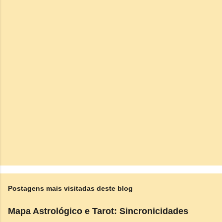
t
á
r
i
o
s
Postagens mais visitadas deste blog
Mapa Astrológico e Tarot: Sincronicidades