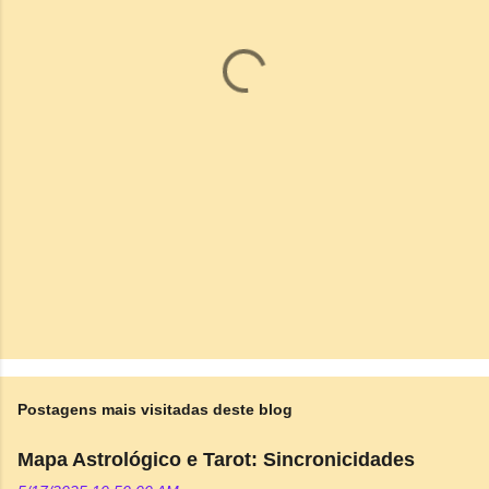
t
á
r
i
o
s
Postagens mais visitadas deste blog
Mapa Astrológico e Tarot: Sincronicidades