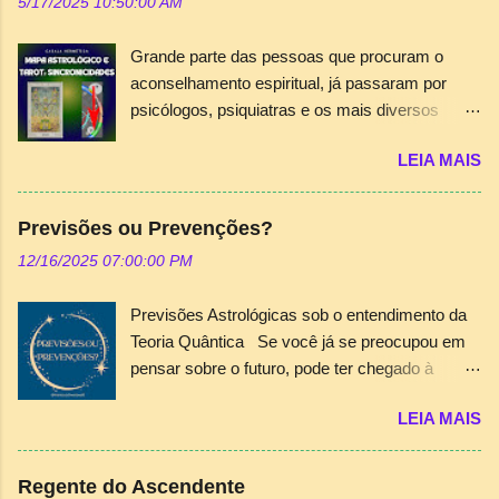
5/17/2025 10:50:00 AM
Grande parte das pessoas que procuram o
aconselhamento espiritual, já passaram por
psicólogos, psiquiatras e os mais diversos
terapeutas que existem, mas não conseguiram
LEIA MAIS
a orientação ou a “chave” para abrir os
segredos que residem em suas almas.
Portanto, o consultor das áreas esotéricas, seja
Previsões ou Prevenções?
astrólogo, tarólogo ou numerólogo, deve
12/16/2025 07:00:00 PM
dedicar-se com o devido conhecimento, além
da visão subjetiva e intuitiva inerente ao mundo
Previsões Astrológicas sob o entendimento da
espiritual em seu atendimento. A cartomancia
Teoria Quântica Se você já se preocupou em
nem sempre é suficiente para gerar esta
pensar sobre o futuro, pode ter chegado à
“chave” e provocar a dissolução dos problemas
conclusão que existe um destino ou uma
e anseios do consulente. A utilização conjunta
LEIA MAIS
missão. Mas, pensou sobre o destino como
do Tarot e do mapa astrológico, principalmente,
predeterminado? Acredita que escolhe este
desvenda caminhos muitas vezes
destino a cada momento de vida ou existem
surpreendentes e catárticos. É comum, pelo
Regente do Ascendente