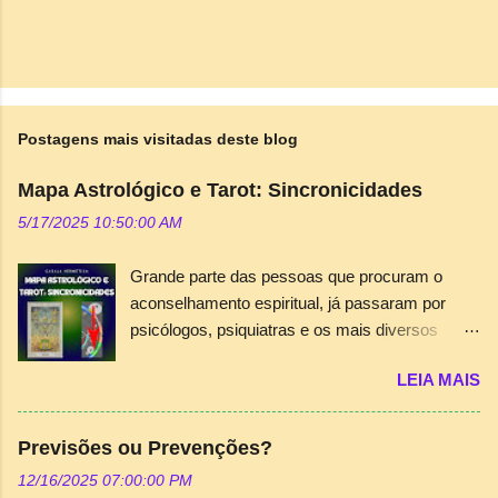
Postagens mais visitadas deste blog
Mapa Astrológico e Tarot: Sincronicidades
5/17/2025 10:50:00 AM
Grande parte das pessoas que procuram o
aconselhamento espiritual, já passaram por
psicólogos, psiquiatras e os mais diversos
terapeutas que existem, mas não conseguiram
LEIA MAIS
a orientação ou a “chave” para abrir os
segredos que residem em suas almas.
Portanto, o consultor das áreas esotéricas, seja
Previsões ou Prevenções?
astrólogo, tarólogo ou numerólogo, deve
12/16/2025 07:00:00 PM
dedicar-se com o devido conhecimento, além