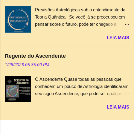
da visão subjetiva e intuitiva inerente ao mundo
Previsões Astrológicas sob o entendimento da
espiritual em seu atendimento. A cartomancia
Teoria Quântica Se você já se preocupou em
nem sempre é suficiente para gerar esta
pensar sobre o futuro, pode ter chegado à
“chave” e provocar a dissolução dos problemas
conclusão que existe um destino ou uma
e anseios do consulente. A utilização conjunta
LEIA MAIS
missão. Mas, pensou sobre o destino como
do Tarot e do mapa astrológico, principalmente,
predeterminado? Acredita que escolhe este
desvenda caminhos muitas vezes
destino a cada momento de vida ou existem
surpreendentes e catárticos. É comum, pelo
Regente do Ascendente
“forças” que o direcionam? São questões
menos nos meus atendimentos, ocorrer uma
1/28/2026 05:35:00 PM
difíceis de serem respondidas de maneira
sincronicidade muito interessante na análise
simples e direta. Acreditar em um destino
conjunta entre trânsitos planetários e os
O Ascendente Quase todas as pessoas que
traçado previamente diminui a possibilidade de
arcanos menores do Tarot de Crowley como
conhecem um pouco de Astrologia identificaram
se fazer escolhas. Quando W. Heisenberg
este exemplo da figura acima. O mago e profeta
seu signo Ascendente, que pode ser qualquer
descobriu os princípios da incerteza no
da Era de Aquário, Aleister Crowley dedicou a
um dos doze signos, dependendo unicamente
comportamento de partículas quânticas, ele
cada arcano...
LEIA MAIS
do horário de nascimento. O signo Ascendente,
lançou uma teoria incômoda para o mundo: a
como o próprio nome diz, é aquele que estava
parte da matéria que também se comporta
ascendendo a leste no horizonte no momento
como onda depende da medição e, portanto, da
do nascimento. Seu significado astrológico é
observação. A partir deste momento, tivemos